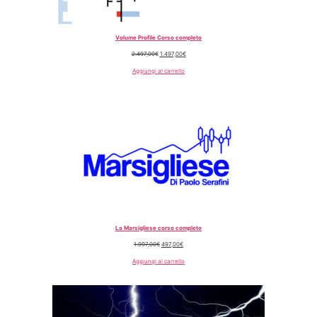
Volume Profile Corso completo
2.497,00
€
1.497,00
€
Aggiungi al carrello
La Marsigliese corso completo
1.997,00
€
497,00
€
Aggiungi al carrello