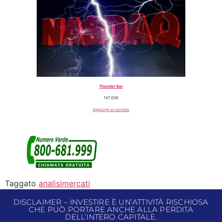
Thunder Bar
147,00
€
Aggiungi al carrello
Taggato
analisimercati
DISCLAIMER – INVESTIRE È UN’ATTIVITÀ RISCHIOSA
CHE PUÒ PORTARE ANCHE ALLA PERDITA
DELL’INTERO CAPITALE.