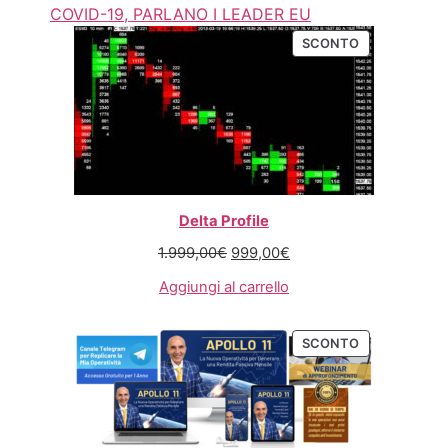
COVID-19, PARLANO I LEADER EU
SCONTO
Delta Profile
1.999,00
€
999,00
€
Aggiungi al carrello
SCONTO