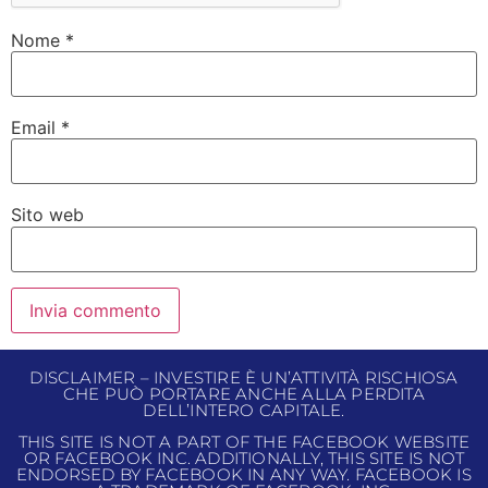
Nome
*
Email
*
Sito web
DISCLAIMER – INVESTIRE È UN’ATTIVITÀ RISCHIOSA
CHE PUÒ PORTARE ANCHE ALLA PERDITA
DELL’INTERO CAPITALE.
THIS SITE IS NOT A PART OF THE FACEBOOK WEBSITE
OR FACEBOOK INC. ADDITIONALLY, THIS SITE IS NOT
ENDORSED BY FACEBOOK IN ANY WAY. FACEBOOK IS