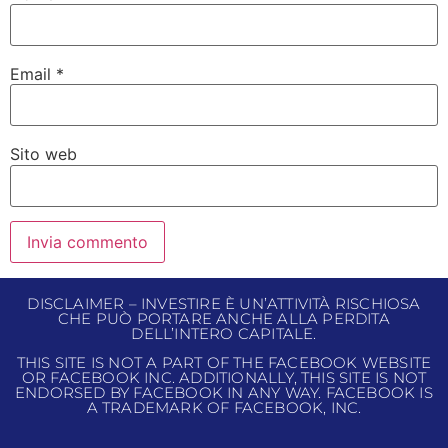
Email
*
Sito web
DISCLAIMER – INVESTIRE È UN’ATTIVITÀ RISCHIOSA
CHE PUÒ PORTARE ANCHE ALLA PERDITA
DELL’INTERO CAPITALE.
THIS SITE IS NOT A PART OF THE FACEBOOK WEBSITE
OR FACEBOOK INC. ADDITIONALLY, THIS SITE IS NOT
ENDORSED BY FACEBOOK IN ANY WAY. FACEBOOK IS
A TRADEMARK OF FACEBOOK, INC.