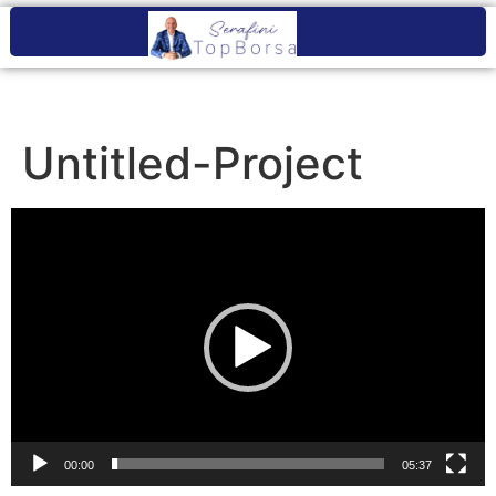
Untitled-Project
Video
Player
00:00
05:37