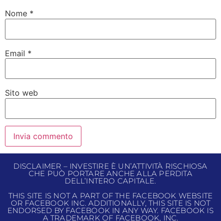
Nome
*
Email
*
Sito web
DISCLAIMER – INVESTIRE È UN’ATTIVITÀ RISCHIOSA
CHE PUÒ PORTARE ANCHE ALLA PERDITA
DELL’INTERO CAPITALE.
THIS SITE IS NOT A PART OF THE FACEBOOK WEBSITE
OR FACEBOOK INC. ADDITIONALLY, THIS SITE IS NOT
ENDORSED BY FACEBOOK IN ANY WAY. FACEBOOK IS
A TRADEMARK OF FACEBOOK, INC.