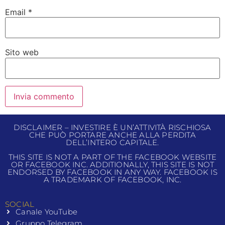
Email
*
Sito web
DISCLAIMER – INVESTIRE È UN’ATTIVITÀ RISCHIOSA
CHE PUÒ PORTARE ANCHE ALLA PERDITA
DELL’INTERO CAPITALE.
THIS SITE IS NOT A PART OF THE FACEBOOK WEBSITE
OR FACEBOOK INC. ADDITIONALLY, THIS SITE IS NOT
ENDORSED BY FACEBOOK IN ANY WAY. FACEBOOK IS
A TRADEMARK OF FACEBOOK, INC.
SOCIAL
Canale YouTube
Gruppo Telegram