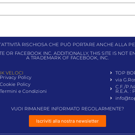
N’ATTIVITÀ RISCHIOSA CHE PUÒ PORTARE ANCHE ALLA PE
ITE OR FACEBOOK INC. ADDITIONALLY, THIS SITE IS NOT
A TRADEMARK OF FACEBOOK, INC.
NK VELOCI
TOP BO
Privacy Policy
via G.Ro
Cookie Policy
C.F./P.I
Termini e Condizioni
R.E.A. :
info@to
VUOI RIMANERE INFORMATO REGOLARMENTE?
Iscriviti alla nostra newsletter