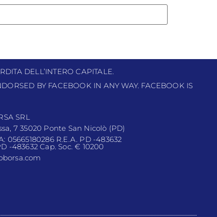
RDITA DELL’INTERO CAPITALE.
 ENDORSED BY FACEBOOK IN ANY WAY. FACEBOOK IS
RSA SRL
ssa, 7 35020 Ponte San Nicolò (PD)
VA: 05665180286 R.E.A. PD -483632
 PD -483632 Cap. Soc. € 10200
pborsa.com