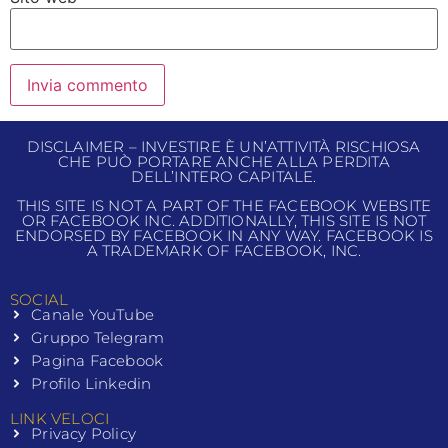
DISCLAIMER – INVESTIRE È UN’ATTIVITÀ RISCHIOSA
CHE PUÒ PORTARE ANCHE ALLA PERDITA
DELL’INTERO CAPITALE.
THIS SITE IS NOT A PART OF THE FACEBOOK WEBSITE
OR FACEBOOK INC. ADDITIONALLY, THIS SITE IS NOT
ENDORSED BY FACEBOOK IN ANY WAY. FACEBOOK IS
A TRADEMARK OF FACEBOOK, INC.
SOCIAL
Canale YouTube
Gruppo Telegram
Pagina Facebook
Profilo Linkedin
LINK VELOCI
Privacy Policy