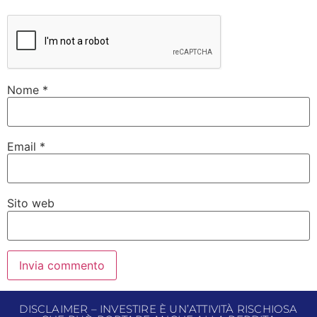
Nome
*
Email
*
Sito web
DISCLAIMER – INVESTIRE È UN’ATTIVITÀ RISCHIOSA