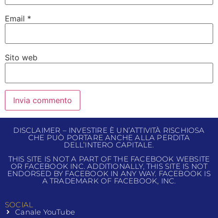
Email
*
Sito web
DISCLAIMER – INVESTIRE È UN’ATTIVITÀ RISCHIOSA
CHE PUÒ PORTARE ANCHE ALLA PERDITA
DELL’INTERO CAPITALE.
THIS SITE IS NOT A PART OF THE FACEBOOK WEBSITE
OR FACEBOOK INC. ADDITIONALLY, THIS SITE IS NOT
ENDORSED BY FACEBOOK IN ANY WAY. FACEBOOK IS
A TRADEMARK OF FACEBOOK, INC.
SOCIAL
Canale YouTube