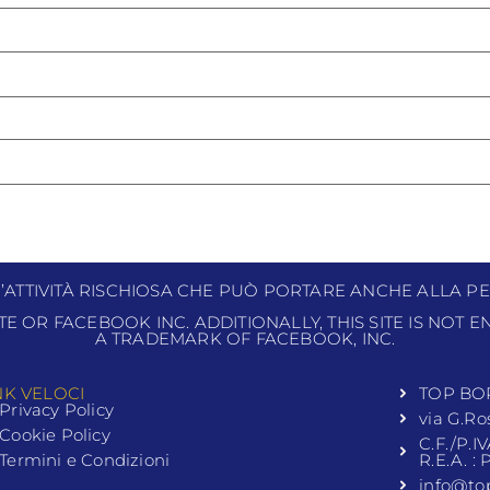
N’ATTIVITÀ RISCHIOSA CHE PUÒ PORTARE ANCHE ALLA PE
ITE OR FACEBOOK INC. ADDITIONALLY, THIS SITE IS NOT
A TRADEMARK OF FACEBOOK, INC.
NK VELOCI
TOP BO
Privacy Policy
via G.Ro
Cookie Policy
C.F./P.I
Termini e Condizioni
R.E.A. :
info@to