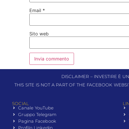
Email
*
Sito web
DISCLAIMER – INVESTIRE È U
THIS SITE IS NOT A PART OF THE FACEBOOK WEBS
SOCIAL
LI
Canale YouTube
Gruppo Telegram
Pagina Facebook
Profilo Linkedin