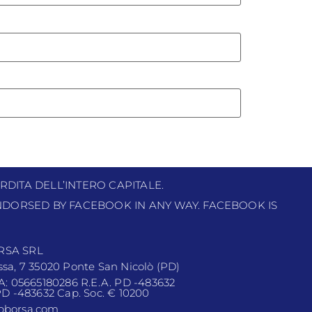
RDITA DELL’INTERO CAPITALE.
 ENDORSED BY FACEBOOK IN ANY WAY. FACEBOOK IS
RSA SRL
ssa, 7 35020 Ponte San Nicolò (PD)
VA: 05665180286 R.E.A. PD -483632
 PD -483632 Cap. Soc. € 10200
pborsa.com