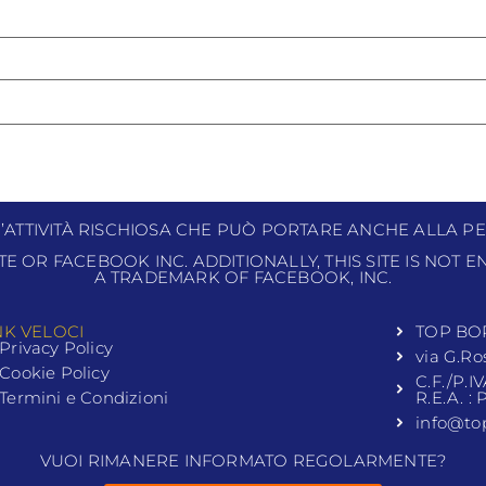
N’ATTIVITÀ RISCHIOSA CHE PUÒ PORTARE ANCHE ALLA PE
ITE OR FACEBOOK INC. ADDITIONALLY, THIS SITE IS NOT
A TRADEMARK OF FACEBOOK, INC.
NK VELOCI
TOP BO
Privacy Policy
via G.Ro
Cookie Policy
C.F./P.I
Termini e Condizioni
R.E.A. :
info@to
VUOI RIMANERE INFORMATO REGOLARMENTE?