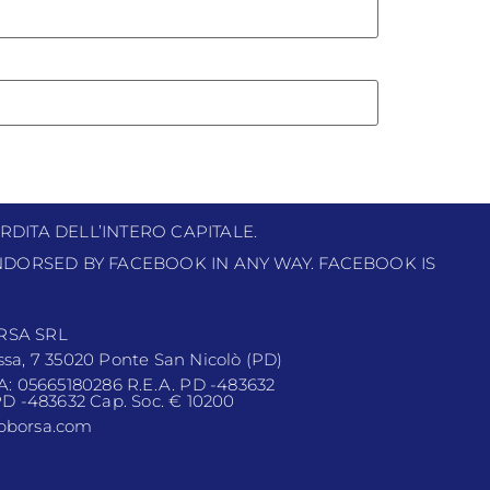
RDITA DELL’INTERO CAPITALE.
 ENDORSED BY FACEBOOK IN ANY WAY. FACEBOOK IS
RSA SRL
ssa, 7 35020 Ponte San Nicolò (PD)
VA: 05665180286 R.E.A. PD -483632
 PD -483632 Cap. Soc. € 10200
pborsa.com