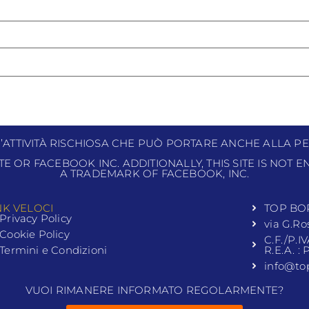
N’ATTIVITÀ RISCHIOSA CHE PUÒ PORTARE ANCHE ALLA PE
ITE OR FACEBOOK INC. ADDITIONALLY, THIS SITE IS NOT
A TRADEMARK OF FACEBOOK, INC.
NK VELOCI
TOP BO
Privacy Policy
via G.Ro
Cookie Policy
C.F./P.I
Termini e Condizioni
R.E.A. :
info@to
VUOI RIMANERE INFORMATO REGOLARMENTE?