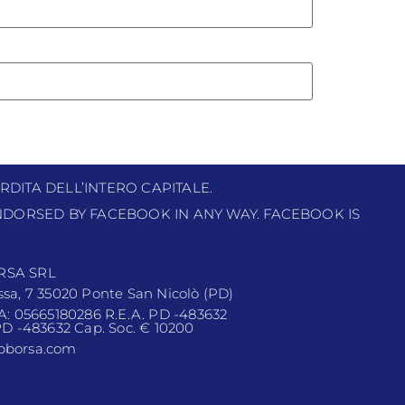
RDITA DELL’INTERO CAPITALE.
 ENDORSED BY FACEBOOK IN ANY WAY. FACEBOOK IS
RSA SRL
ssa, 7 35020 Ponte San Nicolò (PD)
VA: 05665180286 R.E.A. PD -483632
 PD -483632 Cap. Soc. € 10200
pborsa.com