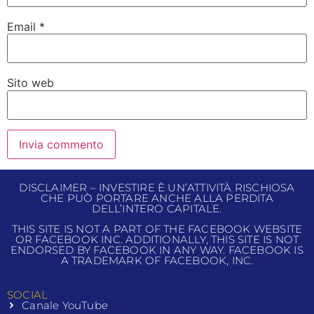
Email
*
Sito web
DISCLAIMER – INVESTIRE È UN’ATTIVITÀ RISCHIOSA
CHE PUÒ PORTARE ANCHE ALLA PERDITA
DELL’INTERO CAPITALE.
THIS SITE IS NOT A PART OF THE FACEBOOK WEBSITE
OR FACEBOOK INC. ADDITIONALLY, THIS SITE IS NOT
ENDORSED BY FACEBOOK IN ANY WAY. FACEBOOK IS
A TRADEMARK OF FACEBOOK, INC.
SOCIAL
Canale YouTube