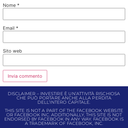
Nome
*
Email
*
Sito web
DISCLAIMER – INVESTIRE È UN’ATTIVITÀ RISCHIOSA
CHE PUÒ PORTARE ANCHE ALLA PERDITA
DELL’INTERO CAPITALE.
THIS SITE IS NOT A PART OF THE FACEBOOK WEBSITE
OR FACEBOOK INC. ADDITIONALLY, THIS SITE IS NOT
ENDORSED BY FACEBOOK IN ANY WAY. FACEBOOK IS
A TRADEMARK OF FACEBOOK, INC.