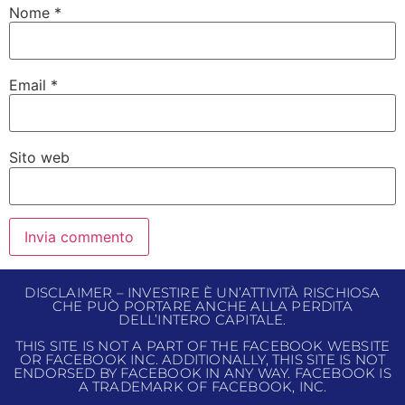
Nome
*
Email
*
Sito web
DISCLAIMER – INVESTIRE È UN’ATTIVITÀ RISCHIOSA
CHE PUÒ PORTARE ANCHE ALLA PERDITA
DELL’INTERO CAPITALE.
THIS SITE IS NOT A PART OF THE FACEBOOK WEBSITE
OR FACEBOOK INC. ADDITIONALLY, THIS SITE IS NOT
ENDORSED BY FACEBOOK IN ANY WAY. FACEBOOK IS
A TRADEMARK OF FACEBOOK, INC.