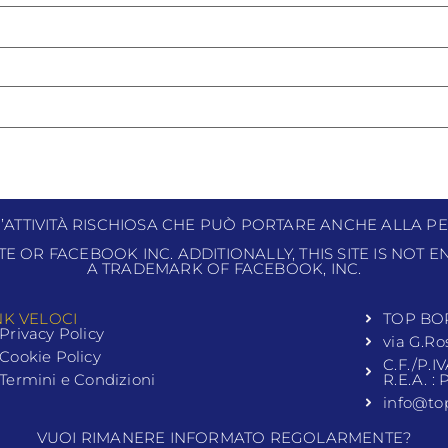
N’ATTIVITÀ RISCHIOSA CHE PUÒ PORTARE ANCHE ALLA PE
ITE OR FACEBOOK INC. ADDITIONALLY, THIS SITE IS NOT
A TRADEMARK OF FACEBOOK, INC.
NK VELOCI
TOP BO
Privacy Policy
via G.Ro
Cookie Policy
C.F./P.I
Termini e Condizioni
R.E.A. :
info@to
VUOI RIMANERE INFORMATO REGOLARMENTE?