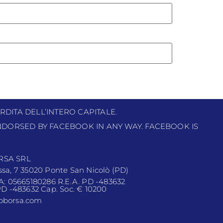
RDITA DELL’INTERO CAPITALE.
 ENDORSED BY FACEBOOK IN ANY WAY. FACEBOOK IS
RSA SRL
ssa, 7 35020 Ponte San Nicolò (PD)
VA: 05665180286 R.E.A. PD -483632
 PD -483632 Cap. Soc. € 10200
pborsa.com