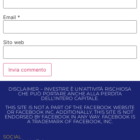
Email
*
Sito web
DISCLAIMER – INVESTIRE È UN’ATTIVITÀ RISCHIOSA
CHE PUÒ PORTARE ANCHE ALLA PERDITA
DELL’INTERO CAPITALE.
THIS SITE IS NOT A PART OF THE FACEBOOK WEBSITE
OR FACEBOOK INC. ADDITIONALLY, THIS SITE IS NOT
ENDORSED BY FACEBOOK IN ANY WAY. FACEBOOK IS
A TRADEMARK OF FACEBOOK, INC.
SOCIAL