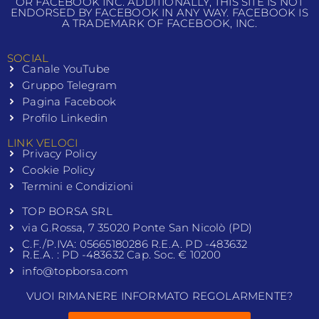
OR FACEBOOK INC. ADDITIONALLY, THIS SITE IS NOT
ENDORSED BY FACEBOOK IN ANY WAY. FACEBOOK IS
A TRADEMARK OF FACEBOOK, INC.
SOCIAL
Canale YouTube
Gruppo Telegram
Pagina Facebook
Profilo Linkedin
LINK VELOCI
Privacy Policy
Cookie Policy
Termini e Condizioni
TOP BORSA SRL
via G.Rossa, 7 35020 Ponte San Nicolò (PD)
C.F./P.IVA: 05665180286 R.E.A. PD -483632
R.E.A. : PD -483632 Cap. Soc. € 10200
info@topborsa.com
VUOI RIMANERE INFORMATO REGOLARMENTE?