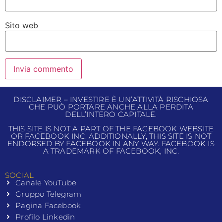
Sito web
DISCLAIMER – INVESTIRE È UN’ATTIVITÀ RISCHIOSA
CHE PUÒ PORTARE ANCHE ALLA PERDITA
DELL’INTERO CAPITALE.
THIS SITE IS NOT A PART OF THE FACEBOOK WEBSITE
OR FACEBOOK INC. ADDITIONALLY, THIS SITE IS NOT
ENDORSED BY FACEBOOK IN ANY WAY. FACEBOOK IS
A TRADEMARK OF FACEBOOK, INC.
SOCIAL
Canale YouTube
Gruppo Telegram
Pagina Facebook
Profilo Linkedin