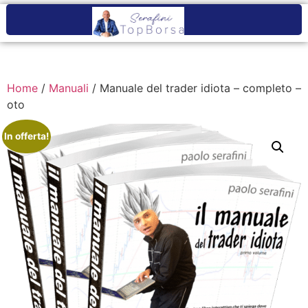
Home
/
Manuali
/ Manuale del trader idiota – completo –
oto
In offerta!