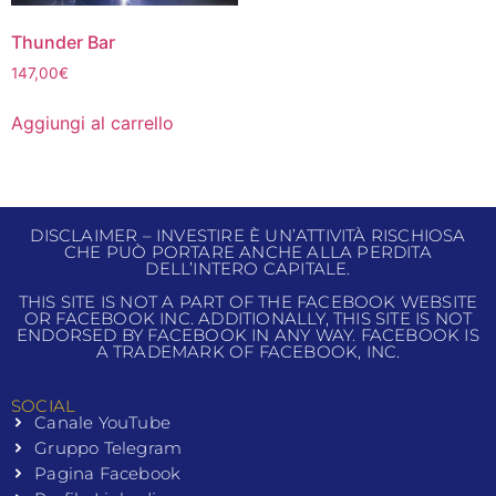
Thunder Bar
147,00
€
Aggiungi al carrello
DISCLAIMER – INVESTIRE È UN’ATTIVITÀ RISCHIOSA
CHE PUÒ PORTARE ANCHE ALLA PERDITA
DELL’INTERO CAPITALE.
THIS SITE IS NOT A PART OF THE FACEBOOK WEBSITE
OR FACEBOOK INC. ADDITIONALLY, THIS SITE IS NOT
ENDORSED BY FACEBOOK IN ANY WAY. FACEBOOK IS
A TRADEMARK OF FACEBOOK, INC.
SOCIAL
Canale YouTube
Gruppo Telegram
Pagina Facebook