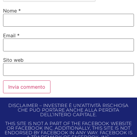
Nome
*
Email
*
Sito web
DISCLAIMER – INVESTIRE È UN’ATTIVITÀ RISCHIOSA
CHE PUÒ PORTARE ANCHE ALLA PERDITA
DELL’INTERO CAPITALE.
THIS SITE IS NOT A PART OF THE FACEBOOK WEBSITE
OR FACEBOOK INC. ADDITIONALLY, THIS SITE IS NOT
ENDORSED BY FACEBOOK IN ANY WAY. FACEBOOK IS