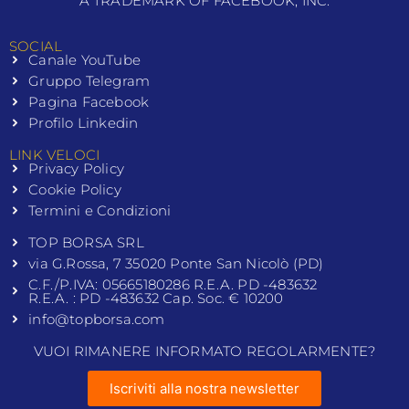
A TRADEMARK OF FACEBOOK, INC.
SOCIAL
Canale YouTube
Gruppo Telegram
Pagina Facebook
Profilo Linkedin
LINK VELOCI
Privacy Policy
Cookie Policy
Termini e Condizioni
TOP BORSA SRL
via G.Rossa, 7 35020 Ponte San Nicolò (PD)
C.F./P.IVA: 05665180286 R.E.A. PD -483632
R.E.A. : PD -483632 Cap. Soc. € 10200
info@topborsa.com
VUOI RIMANERE INFORMATO REGOLARMENTE?
Iscriviti alla nostra newsletter