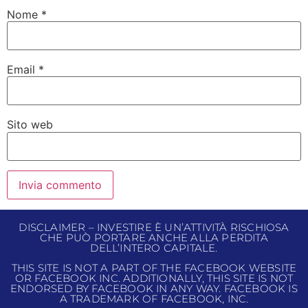
Nome
*
Email
*
Sito web
DISCLAIMER – INVESTIRE È UN’ATTIVITÀ RISCHIOSA
CHE PUÒ PORTARE ANCHE ALLA PERDITA
DELL’INTERO CAPITALE.
THIS SITE IS NOT A PART OF THE FACEBOOK WEBSITE
OR FACEBOOK INC. ADDITIONALLY, THIS SITE IS NOT
ENDORSED BY FACEBOOK IN ANY WAY. FACEBOOK IS
A TRADEMARK OF FACEBOOK, INC.