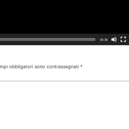
06:38
ampi obbligatori sono contrassegnati
*