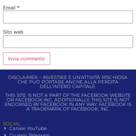
Email
*
Sito web
DISCLAIMER – INVESTIRE È UN’ATTIVITÀ RISCHIOSA
CHE PUÒ PORTARE ANCHE ALLA PERDITA
DELL’INTERO CAPITALE.
THIS SITE IS NOT A PART OF THE FACEBOOK WEBSITE
OR FACEBOOK INC. ADDITIONALLY, THIS SITE IS NOT
ENDORSED BY FACEBOOK IN ANY WAY. FACEBOOK IS
A TRADEMARK OF FACEBOOK, INC.
SOCIAL
Canale YouTube
Gruppo Telegram