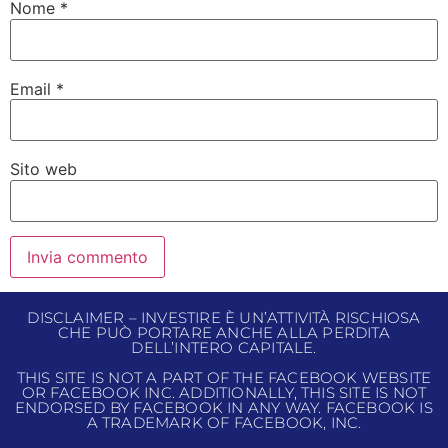
Nome
*
Email
*
Sito web
DISCLAIMER – INVESTIRE È UN’ATTIVITÀ RISCHIOSA
CHE PUÒ PORTARE ANCHE ALLA PERDITA
DELL’INTERO CAPITALE.
THIS SITE IS NOT A PART OF THE FACEBOOK WEBSITE
OR FACEBOOK INC. ADDITIONALLY, THIS SITE IS NOT
ENDORSED BY FACEBOOK IN ANY WAY. FACEBOOK IS
A TRADEMARK OF FACEBOOK, INC.