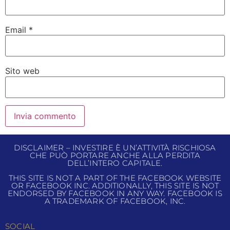
Email
*
Sito web
DISCLAIMER – INVESTIRE È UN’ATTIVITÀ RISCHIOSA
CHE PUÒ PORTARE ANCHE ALLA PERDITA
DELL’INTERO CAPITALE.
THIS SITE IS NOT A PART OF THE FACEBOOK WEBSITE
OR FACEBOOK INC. ADDITIONALLY, THIS SITE IS NOT
ENDORSED BY FACEBOOK IN ANY WAY. FACEBOOK IS
A TRADEMARK OF FACEBOOK, INC.
SOCIAL