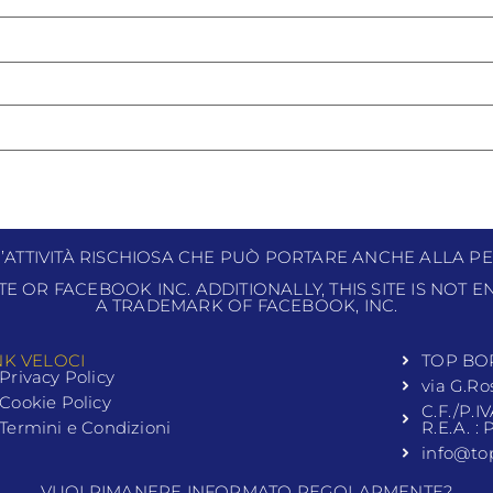
N’ATTIVITÀ RISCHIOSA CHE PUÒ PORTARE ANCHE ALLA PE
ITE OR FACEBOOK INC. ADDITIONALLY, THIS SITE IS NOT
A TRADEMARK OF FACEBOOK, INC.
NK VELOCI
TOP BO
Privacy Policy
via G.Ro
Cookie Policy
C.F./P.I
Termini e Condizioni
R.E.A. :
info@to
VUOI RIMANERE INFORMATO REGOLARMENTE?