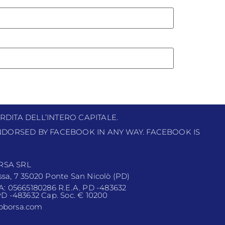
RDITA DELL’INTERO CAPITALE.
 ENDORSED BY FACEBOOK IN ANY WAY. FACEBOOK IS
RSA SRL
ssa, 7 35020 Ponte San Nicolò (PD)
VA: 05665180286 R.E.A. PD -483632
 PD -483632 Cap. Soc. € 10200
pborsa.com