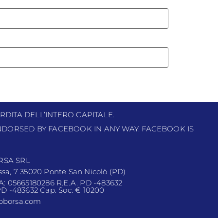
RDITA DELL’INTERO CAPITALE.
 ENDORSED BY FACEBOOK IN ANY WAY. FACEBOOK IS
RSA SRL
ssa, 7 35020 Ponte San Nicolò (PD)
VA: 05665180286 R.E.A. PD -483632
 PD -483632 Cap. Soc. € 10200
pborsa.com