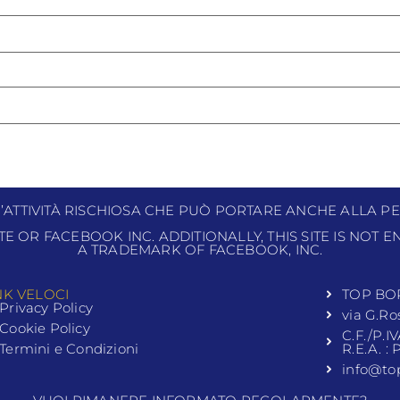
N’ATTIVITÀ RISCHIOSA CHE PUÒ PORTARE ANCHE ALLA PE
ITE OR FACEBOOK INC. ADDITIONALLY, THIS SITE IS NOT
A TRADEMARK OF FACEBOOK, INC.
NK VELOCI
TOP BO
Privacy Policy
via G.Ro
Cookie Policy
C.F./P.I
Termini e Condizioni
R.E.A. :
info@to