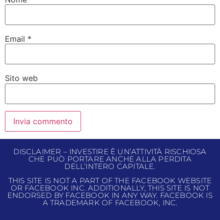
Email
*
Sito web
DISCLAIMER – INVESTIRE È UN’ATTIVITÀ RISCHIOSA
CHE PUÒ PORTARE ANCHE ALLA PERDITA
DELL’INTERO CAPITALE.
THIS SITE IS NOT A PART OF THE FACEBOOK WEBSITE
OR FACEBOOK INC. ADDITIONALLY, THIS SITE IS NOT
ENDORSED BY FACEBOOK IN ANY WAY. FACEBOOK IS
A TRADEMARK OF FACEBOOK, INC.