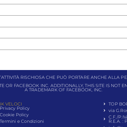
N’ATTIVITÀ RISCHIOSA CHE PUÒ PORTARE ANCHE ALLA PE
ITE OR FACEBOOK INC. ADDITIONALLY, THIS SITE IS NOT
A TRADEMARK OF FACEBOOK, INC.
NK VELOCI
TOP BO
Privacy Policy
via G.Ro
Cookie Policy
C.F./P.I
Termini e Condizioni
R.E.A. :