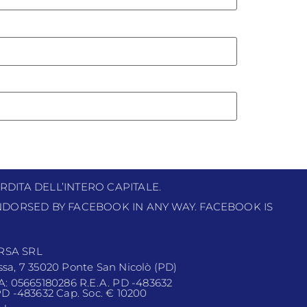
RDITA DELL’INTERO CAPITALE.
 ENDORSED BY FACEBOOK IN ANY WAY. FACEBOOK IS
RSA SRL
ssa, 7 35020 Ponte San Nicolò (PD)
VA: 05665180286 R.E.A. PD -483632
 PD -483632 Cap. Soc. € 10200