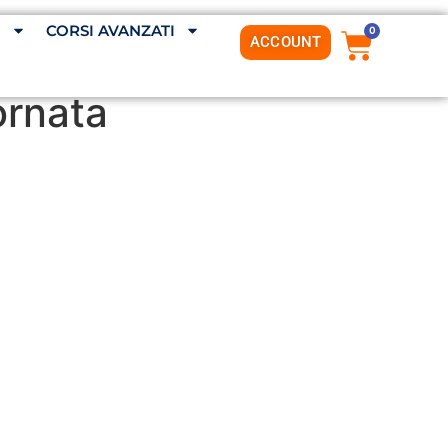
G
CORSI AVANZATI
0
ACCOUNT
iornata