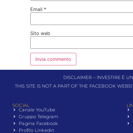
Email
*
Sito web
DISCLAIMER – INVESTIRE È U
THIS SITE IS NOT A PART OF THE FACEBOOK WEBS
SOCIAL
LI
Canale YouTube
Gruppo Telegram
Pagina Facebook
Profilo Linkedin