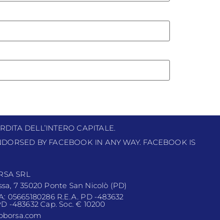
RDITA DELL’INTERO CAPITALE.
 ENDORSED BY FACEBOOK IN ANY WAY. FACEBOOK IS
RSA SRL
ssa, 7 35020 Ponte San Nicolò (PD)
VA: 05665180286 R.E.A. PD -483632
 PD -483632 Cap. Soc. € 10200
pborsa.com