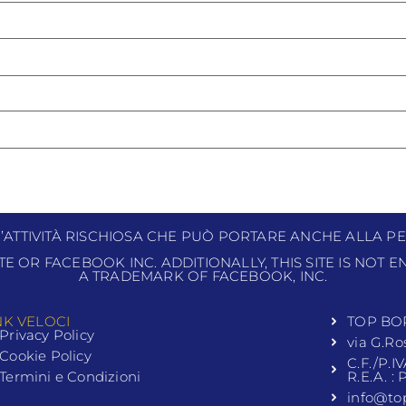
N’ATTIVITÀ RISCHIOSA CHE PUÒ PORTARE ANCHE ALLA PE
ITE OR FACEBOOK INC. ADDITIONALLY, THIS SITE IS NOT
A TRADEMARK OF FACEBOOK, INC.
NK VELOCI
TOP BO
Privacy Policy
via G.Ro
Cookie Policy
C.F./P.I
Termini e Condizioni
R.E.A. :
info@to