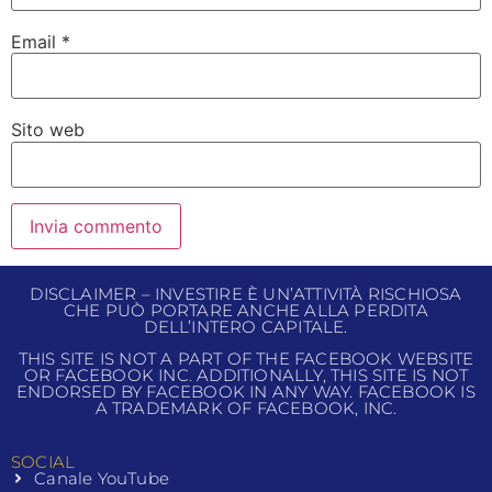
Email
*
Sito web
DISCLAIMER – INVESTIRE È UN’ATTIVITÀ RISCHIOSA
CHE PUÒ PORTARE ANCHE ALLA PERDITA
DELL’INTERO CAPITALE.
THIS SITE IS NOT A PART OF THE FACEBOOK WEBSITE
OR FACEBOOK INC. ADDITIONALLY, THIS SITE IS NOT
ENDORSED BY FACEBOOK IN ANY WAY. FACEBOOK IS
A TRADEMARK OF FACEBOOK, INC.
SOCIAL
Canale YouTube