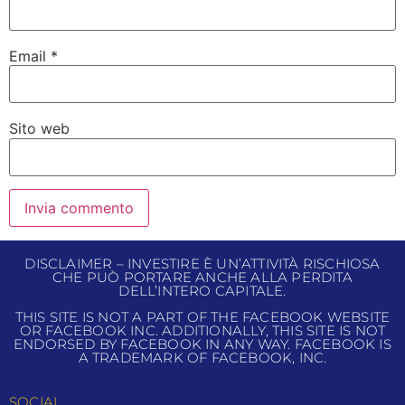
Email
*
Sito web
DISCLAIMER – INVESTIRE È UN’ATTIVITÀ RISCHIOSA
CHE PUÒ PORTARE ANCHE ALLA PERDITA
DELL’INTERO CAPITALE.
THIS SITE IS NOT A PART OF THE FACEBOOK WEBSITE
OR FACEBOOK INC. ADDITIONALLY, THIS SITE IS NOT
ENDORSED BY FACEBOOK IN ANY WAY. FACEBOOK IS
A TRADEMARK OF FACEBOOK, INC.
SOCIAL