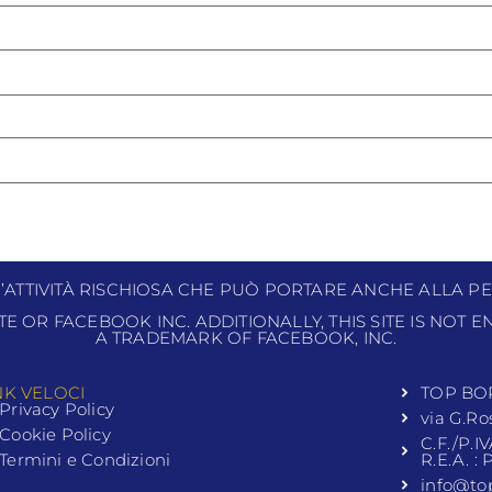
N’ATTIVITÀ RISCHIOSA CHE PUÒ PORTARE ANCHE ALLA PE
ITE OR FACEBOOK INC. ADDITIONALLY, THIS SITE IS NOT
A TRADEMARK OF FACEBOOK, INC.
NK VELOCI
TOP BO
Privacy Policy
via G.Ro
Cookie Policy
C.F./P.I
Termini e Condizioni
R.E.A. :
info@to