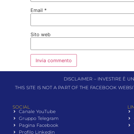
Email
*
Sito web
DISCLAIMER – INVESTIRE È U
THIS SITE IS NOT A PART OF THE FACEBOOK WEBS
SOCIAL
LI
Canale YouTube
Gruppo Telegram
Pagina Facebook
Profilo Linkedin