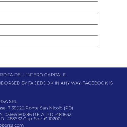
RDITA DELL’INTERO CAPITALE.
 ENDORSED BY FACEBOOK IN ANY WAY. FACEBOOK IS
RSA SRL
ssa, 7 35020 Ponte San Nicolò (PD)
VA: 05665180286 R.E.A. PD -483632
 PD -483632 Cap. Soc. € 10200
pborsa.com