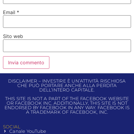
Email
*
Sito web
DISCLAIMER – INVESTIRE È UN’ATTIVITÀ RISCHIOSA
CHE PUÒ PORTARE ANCHE ALLA PERDITA
DELL’INTERO CAPITALE.
THIS SITE IS NOT A PART OF THE FACEBOOK WEBSITE
OR FACEBOOK INC. ADDITIONALLY, THIS SITE IS NOT
ENDORSED BY FACEBOOK IN ANY WAY. FACEBOOK IS
A TRADEMARK OF FACEBOOK, INC.
SOCIAL
Canale YouTube