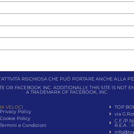
N’ATTIVITÀ RISCHIOSA CHE PUÒ PORTARE ANCHE ALLA PE
ITE OR FACEBOOK INC. ADDITIONALLY, THIS SITE IS NOT
A TRADEMARK OF FACEBOOK, INC.
NK VELOCI
TOP BO
Privacy Policy
via G.Ro
Cookie Policy
C.F./P.I
Termini e Condizioni
R.E.A. :
info@to