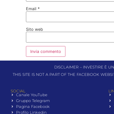
Email
*
Sito web
DISCLAIMER – INVESTIRE È U
THIS SITE IS NOT A PART OF THE FACEBOOK WEBS
SOCIAL
LI
Canale YouTube
Gruppo Telegram
Pagina Facebook
Profilo Linkedin