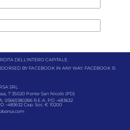
RDITA DELL’INTERO CAPITALE.
 ENDORSED BY FACEBOOK IN ANY WAY. FACEBOOK IS
RSA SRL
ssa, 7 35020 Ponte San Nicolò (PD)
VA: 05665180286 R.E.A. PD -483632
 PD -483632 Cap. Soc. € 10200
pborsa.com