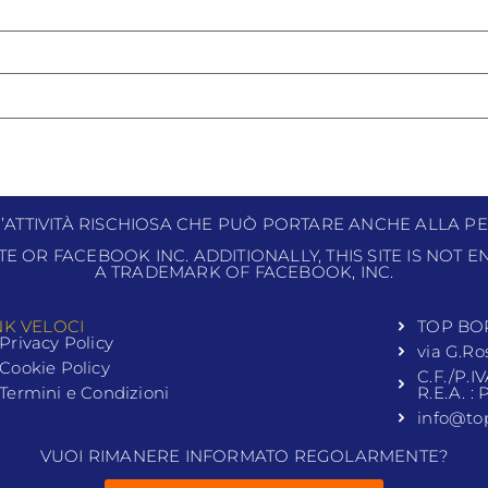
N’ATTIVITÀ RISCHIOSA CHE PUÒ PORTARE ANCHE ALLA PE
ITE OR FACEBOOK INC. ADDITIONALLY, THIS SITE IS NOT
A TRADEMARK OF FACEBOOK, INC.
NK VELOCI
TOP BO
Privacy Policy
via G.Ro
Cookie Policy
C.F./P.I
Termini e Condizioni
R.E.A. :
info@to
VUOI RIMANERE INFORMATO REGOLARMENTE?