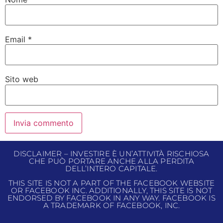
Email
*
Sito web
DISCLAIMER – INVESTIRE È UN’ATTIVITÀ RISCHIOSA
CHE PUÒ PORTARE ANCHE ALLA PERDITA
DELL’INTERO CAPITALE.
THIS SITE IS NOT A PART OF THE FACEBOOK WEBSITE
OR FACEBOOK INC. ADDITIONALLY, THIS SITE IS NOT
ENDORSED BY FACEBOOK IN ANY WAY. FACEBOOK IS
A TRADEMARK OF FACEBOOK, INC.