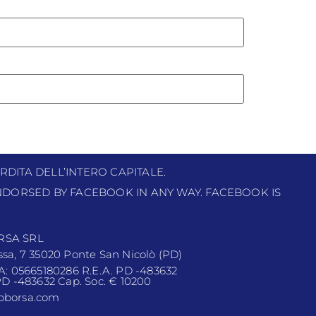
RDITA DELL’INTERO CAPITALE.
 ENDORSED BY FACEBOOK IN ANY WAY. FACEBOOK IS
RSA SRL
ssa, 7 35020 Ponte San Nicolò (PD)
VA: 05665180286 R.E.A. PD -483632
 PD -483632 Cap. Soc. € 10200
pborsa.com