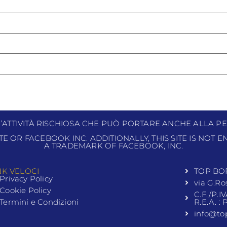
N’ATTIVITÀ RISCHIOSA CHE PUÒ PORTARE ANCHE ALLA PE
ITE OR FACEBOOK INC. ADDITIONALLY, THIS SITE IS NOT
A TRADEMARK OF FACEBOOK, INC.
NK VELOCI
TOP BO
Privacy Policy
via G.Ro
Cookie Policy
C.F./P.I
Termini e Condizioni
R.E.A. :
info@to