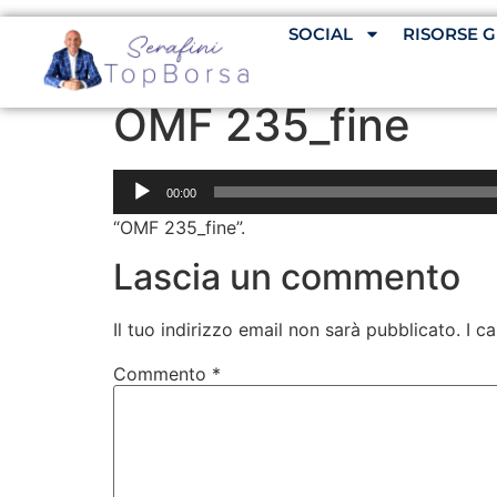
SOCIAL
RISORSE G
OMF 235_fine
Audio
00:00
Player
“OMF 235_fine”.
Lascia un commento
Il tuo indirizzo email non sarà pubblicato.
I c
Commento
*