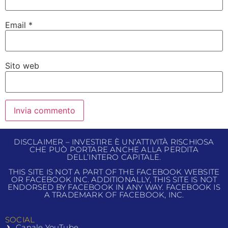
Email
*
Sito web
DISCLAIMER – INVESTIRE È UN’ATTIVITÀ RISCHIOSA
CHE PUÒ PORTARE ANCHE ALLA PERDITA
DELL’INTERO CAPITALE.
THIS SITE IS NOT A PART OF THE FACEBOOK WEBSITE
OR FACEBOOK INC. ADDITIONALLY, THIS SITE IS NOT
ENDORSED BY FACEBOOK IN ANY WAY. FACEBOOK IS
A TRADEMARK OF FACEBOOK, INC.
SOCIAL
Canale YouTube