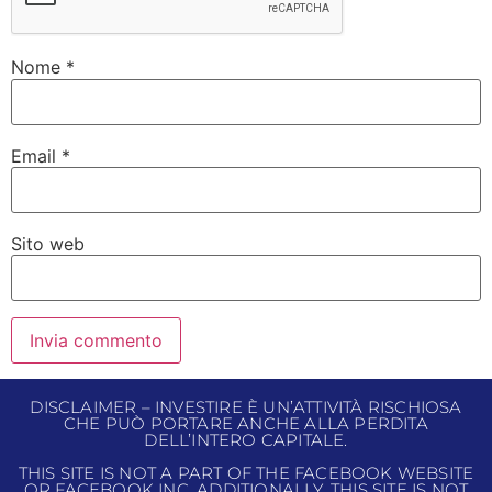
Nome
*
Email
*
Sito web
DISCLAIMER – INVESTIRE È UN’ATTIVITÀ RISCHIOSA
CHE PUÒ PORTARE ANCHE ALLA PERDITA
DELL’INTERO CAPITALE.
THIS SITE IS NOT A PART OF THE FACEBOOK WEBSITE
OR FACEBOOK INC. ADDITIONALLY, THIS SITE IS NOT