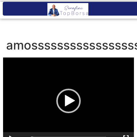
amossssssssssssssss
Video
Player