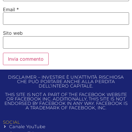
Email
*
Sito web
DISCLAIMER – INVESTIRE È UN’ATTIVITÀ RISCHIOSA
CHE PUÒ PORTARE ANCHE ALLA PERDITA
DELL’INTERO CAPITALE.
THIS SITE IS NOT A PART OF THE FACEBOOK WEBSITE
OR FACEBOOK INC. ADDITIONALLY, THIS SITE IS NOT
ENDORSED BY FACEBOOK IN ANY WAY. FACEBOOK IS
A TRADEMARK OF FACEBOOK, INC.
SOCIAL
Canale YouTube