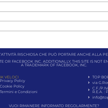
N’ATTIVITÀ RISCHIOSA CHE PUÒ PORTARE ANCHE ALLA PE
ITE OR FACEBOOK INC. ADDITIONALLY, THIS SITE IS NOT
A TRADEMARK OF FACEBOOK, INC.
NK VELOCI
TOP BO
Privacy Policy
via G.Ro
Cookie Policy
C.F./P.I
Termini e Condizioni
R.E.A. :
info@to
VUOI RIMANERE INFORMATO REGOLARMENTE?