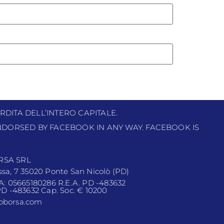
RDITA DELL’INTERO CAPITALE.
 ENDORSED BY FACEBOOK IN ANY WAY. FACEBOOK IS
RSA SRL
ssa, 7 35020 Ponte San Nicolò (PD)
VA: 05665180286 R.E.A. PD -483632
 PD -483632 Cap. Soc. € 10200
pborsa.com