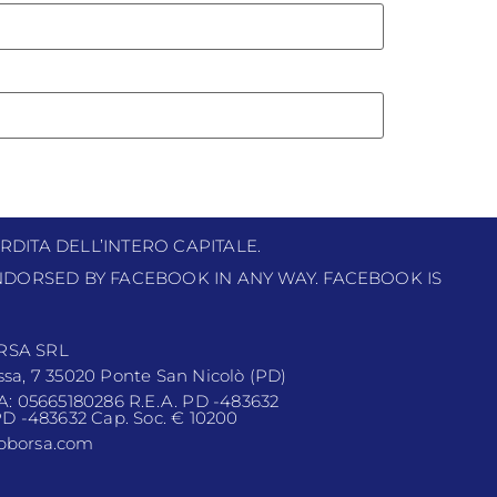
RDITA DELL’INTERO CAPITALE.
 ENDORSED BY FACEBOOK IN ANY WAY. FACEBOOK IS
RSA SRL
ssa, 7 35020 Ponte San Nicolò (PD)
VA: 05665180286 R.E.A. PD -483632
 PD -483632 Cap. Soc. € 10200
pborsa.com