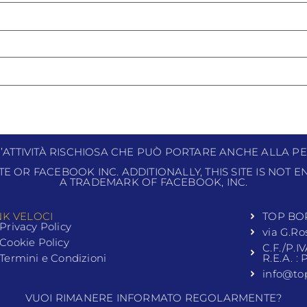
N’ATTIVITÀ RISCHIOSA CHE PUÒ PORTARE ANCHE ALLA PE
ITE OR FACEBOOK INC. ADDITIONALLY, THIS SITE IS NOT
A TRADEMARK OF FACEBOOK, INC.
NK VELOCI
TOP BO
Privacy Policy
via G.Ro
Cookie Policy
C.F./P.I
Termini e Condizioni
R.E.A. :
info@to
VUOI RIMANERE INFORMATO REGOLARMENTE?