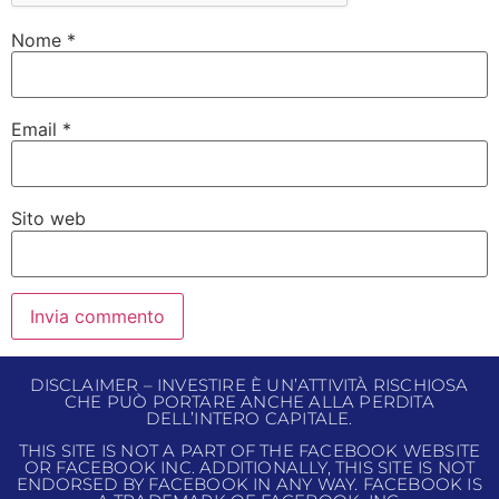
Nome
*
Email
*
Sito web
DISCLAIMER – INVESTIRE È UN’ATTIVITÀ RISCHIOSA
CHE PUÒ PORTARE ANCHE ALLA PERDITA
DELL’INTERO CAPITALE.
THIS SITE IS NOT A PART OF THE FACEBOOK WEBSITE
OR FACEBOOK INC. ADDITIONALLY, THIS SITE IS NOT
ENDORSED BY FACEBOOK IN ANY WAY. FACEBOOK IS