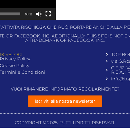
08:11
N’ATTIVITÀ RISCHIOSA CHE PUÒ PORTARE ANCHE ALLA PE
ITE OR FACEBOOK INC. ADDITIONALLY, THIS SITE IS NOT
A TRADEMARK OF FACEBOOK, INC.
NK VELOCI
TOP BO
Privacy Policy
via G.Ro
Cookie Policy
C.F./P.I
Termini e Condizioni
R.E.A. :
info@to
VUOI RIMANERE INFORMATO REGOLARMENTE?
Iscriviti alla nostra newsletter
COPYRIGHT © 2025. TUTTI I DIRITTI RISERVATI.