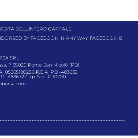
RDITA DELL’INTERO CAPITALE.
 ENDORSED BY FACEBOOK IN ANY WAY. FACEBOOK IS
RSA SRL
ssa, 7 35020 Ponte San Nicolò (PD)
VA: 05665180286 R.E.A. PD -483632
 PD -483632 Cap. Soc. € 10200
pborsa.com