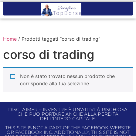
Home
/ Prodotti taggati “corso di trading”
corso di trading
Non è stato trovato nessun prodotto che
corrisponde alla tua selezione.
DISCLAIMER – INVESTIRE È UN’ATTIVITÀ RISCHIOSA
CHE PUÒ PORTARE ANCHE ALLA PERDITA
DELL’INTERO CAPITALE.
THIS SITE IS NOT A PART OF THE FACEBOOK WEBSITE
OR FACEBOOK INC. ADDITIONALLY, THIS SITE IS NOT