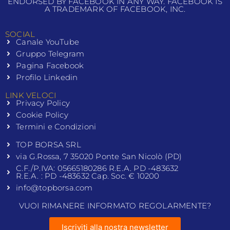
ENDORSED BY FACEBOOK IN ANY WAY. FACEBOOK IS
A TRADEMARK OF FACEBOOK, INC.
SOCIAL
Canale YouTube
Gruppo Telegram
Pagina Facebook
Profilo Linkedin
LINK VELOCI
Privacy Policy
Cookie Policy
Termini e Condizioni
TOP BORSA SRL
via G.Rossa, 7 35020 Ponte San Nicolò (PD)
C.F./P.IVA: 05665180286 R.E.A. PD -483632
R.E.A. : PD -483632 Cap. Soc. € 10200
info@topborsa.com
VUOI RIMANERE INFORMATO REGOLARMENTE?
Iscriviti alla nostra newsletter